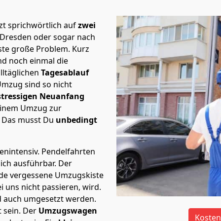
t sprichwörtlich auf
zwei
 Dresden oder sogar nach
rste große Problem.
Kurz
d noch einmal die
lltäglichen
Tagesablauf
Umzug sind so nicht
stressigen Neuanfang
 einem Umzug zur
. Das musst Du
unbedingt
tenintensiv. Pendelfahrten
ich ausführbar.
Der
Jede vergessene Umzugskiste
i uns nicht passieren, wird.
d auch umgesetzt werden.
 sein. Der
Umzugswagen
Kosten