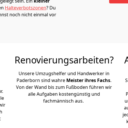
elegt sein. Ein
kleiner
den
Halteverbotszonen
? Du
nst noch nicht einmal vor
Renovierungsarbeiten?
Unsere Umzugshelfer und Handwerker in
Paderborn sind wahre
Meister ihres Fachs
.
S
Von der Wand bis zum Fußboden führen wir
r.
alle Aufgaben kostengünstig und
le
fachmännisch aus.
u
wir
a
h
je
t