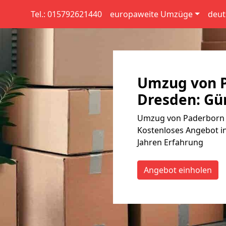
Tel.: 015792621440
europaweite Umzüge
deut
Umzug von 
Dresden: Gün
Umzug von Paderborn n
Kostenloses Angebot in
Jahren Erfahrung
Angebot einholen