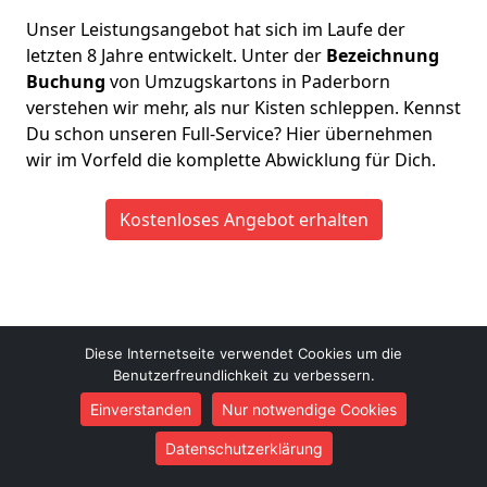
Unser Leistungsangebot hat sich im Laufe der
letzten 8 Jahre entwickelt. Unter der
Bezeichnung
Buchung
von Umzugskartons in Paderborn
verstehen wir mehr, als nur Kisten schleppen. Kennst
Du schon unseren Full-Service? Hier übernehmen
wir im Vorfeld die komplette Abwicklung für Dich.
Kostenloses Angebot erhalten
Diese Internetseite verwendet Cookies um die
Benutzerfreundlichkeit zu verbessern.
Umzugshilfe Paderborn
Kevin Keller
Einverstanden
Nur notwendige Cookies
Tegelweg 28B
Datenschutzerklärung
33102
Paderborn