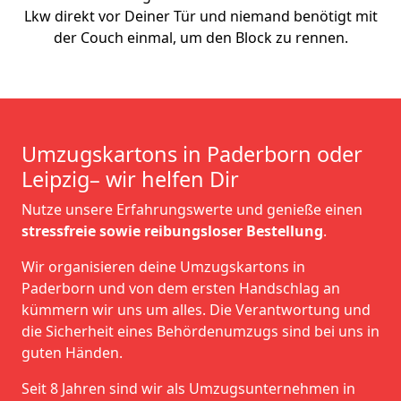
Lkw direkt vor Deiner Tür und niemand benötigt mit
der Couch einmal, um den Block zu rennen.
Umzugskartons in Paderborn oder
Leipzig– wir helfen Dir
Nutze unsere Erfahrungswerte und genieße einen
stressfreie sowie reibungsloser Bestellung
.
Wir organisieren deine Umzugskartons in
Paderborn und von dem ersten Handschlag an
kümmern wir uns um alles. Die Verantwortung und
die Sicherheit eines Behördenumzugs sind bei uns in
guten Händen.
Seit 8 Jahren sind wir als Umzugsunternehmen in