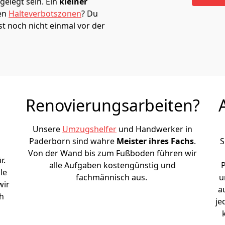
elegt sein. Ein
kleiner
den
Halteverbotszonen
? Du
t noch nicht einmal vor der
Renovierungsarbeiten?
Unsere
Umzugshelfer
und Handwerker in
Paderborn sind wahre
Meister ihres Fachs
.
S
Von der Wand bis zum Fußboden führen wir
r.
alle Aufgaben kostengünstig und
le
fachmännisch aus.
u
wir
a
h
je