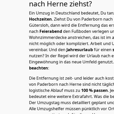
nach Herne
ziehst?
Ein Umzug in Deutschland bedeutet, Du tanz
Hochzeiten
. Ziehst Du von Paderborn nach
Gütersloh, dann wird die Entfernung das e
nach
Feierabend
den Fußboden verlegen un
Wohnzimmerdecke anstreichen, das ist im a
nicht möglich oder kompliziert.
Arbeit und 
vereinbar. Und den
Jahresurlaub
für einen
nutzen? In der Regel wird der Urlaub nach
Eingewöhnung in das neue Umfeld genutzt
beachten
:
Die Entfernung ist zeit- und leider auch kos
von Paderborn nach Herne sind nicht täglic
logistische Ablauf muss zu
100 % passen
. 
bedeutet eine weitere Extrafahrt. Was die be
Der Umzugstag muss detailliert geplant un
Alle Umzugshelfer müssen pünktlich vor Ort