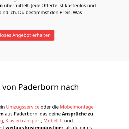
en
übermittelt. Jede Offerte ist kostenlos und
indlich. Du bestimmst den Preis. Was
loses Angebot erhalten
g von
Paderborn nach
ein
Umzugsservice
oder die
Möbelmontage
en
aus Paderborn, das deine
Ansprüche zu
ug
,
Klaviertransport
,
Möbellift
und
ist
weitaus kostengünstiger
, als du dir es