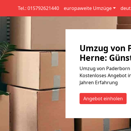
Tel.: 015792621440
europaweite Umzüge
deut
Umzug von 
Herne: Günst
Umzug von Paderborn n
Kostenloses Angebot in
Jahren Erfahrung
Angebot einholen