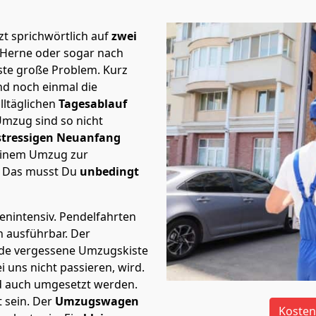
t sprichwörtlich auf
zwei
 Herne oder sogar nach
rste große Problem.
Kurz
d noch einmal die
lltäglichen
Tagesablauf
Umzug sind so nicht
stressigen Neuanfang
 einem Umzug zur
. Das musst Du
unbedingt
tenintensiv. Pendelfahrten
h ausführbar.
Der
Jede vergessene Umzugskiste
i uns nicht passieren, wird.
d auch umgesetzt werden.
 sein. Der
Umzugswagen
Kosten