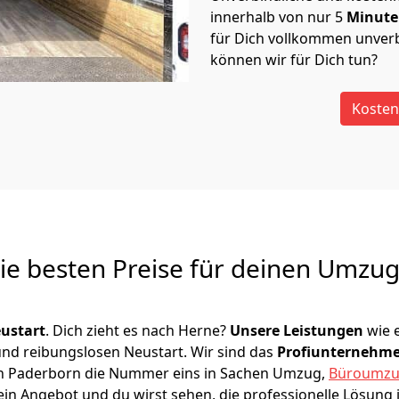
innerhalb von nur
5
Minut
für Dich vollkommen unverb
können wir für Dich tun?
Kosten
Die besten Preise für deinen Umzu
ustart
. Dich zieht es nach Herne?
Unsere Leistungen
wie 
 und reibungslosen Neustart.
Wir sind das
Profiunternehm
ir in Paderborn die Nummer eins in Sachen Umzug,
Büroumz
in Angebot und du wirst sehen, die professionelle Lösung 