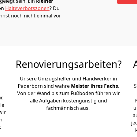
elegt sein. Ein
kleiner
den
Halteverbotszonen
? Du
nst noch nicht einmal vor
Renovierungsarbeiten?
Unsere Umzugshelfer und Handwerker in
Paderborn sind wahre
Meister ihres Fachs
.
S
Von der Wand bis zum Fußboden führen wir
r.
alle Aufgaben kostengünstig und
le
fachmännisch aus.
u
wir
a
h
je
t