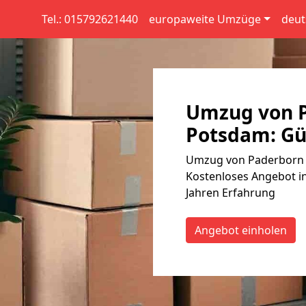
Tel.: 015792621440
europaweite Umzüge
deut
Umzug von 
Potsdam: Gün
Umzug von Paderborn n
Kostenloses Angebot in
Jahren Erfahrung
Angebot einholen