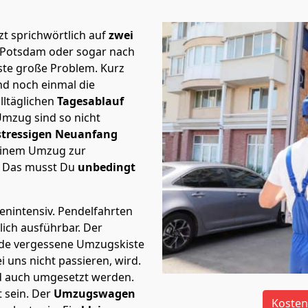
t sprichwörtlich auf
zwei
h Potsdam oder sogar nach
rste große Problem.
Kurz
d noch einmal die
lltäglichen
Tagesablauf
Umzug sind so nicht
stressigen Neuanfang
 einem Umzug zur
. Das musst Du
unbedingt
tenintensiv. Pendelfahrten
lich ausführbar.
Der
Jede vergessene Umzugskiste
i uns nicht passieren, wird.
d auch umgesetzt werden.
 sein. Der
Umzugswagen
Kosten