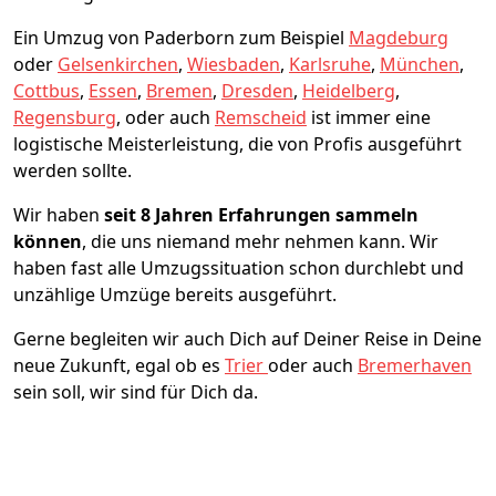
Ein Umzug von Paderborn zum Beispiel
Magdeburg
oder
Gelsenkirchen
,
Wiesbaden
,
Karlsruhe
,
München
,
Cottbus
,
Essen
,
Bremen
,
Dresden
,
Heidelberg
,
Regensburg
, oder auch
Remscheid
ist immer eine
logistische Meisterleistung, die von Profis ausgeführt
werden sollte.
Wir haben
seit
8 Jahren Erfahrungen sammeln
können
, die uns niemand mehr nehmen kann. Wir
haben fast alle Umzugssituation schon durchlebt und
unzählige Umzüge bereits ausgeführt.
Gerne begleiten wir auch Dich auf Deiner Reise in Deine
neue Zukunft, egal ob es
Trier
oder auch
Bremer­haven
sein soll, wir sind für Dich da.