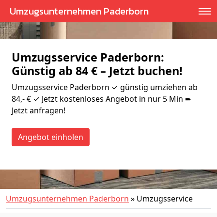
Umzugsunternehmen Paderborn
Umzugsservice Paderborn:
Günstig ab 84 € – Jetzt buchen!
Umzugsservice Paderborn ✓ günstig umziehen ab
84,- € ✓ Jetzt kostenloses Angebot in nur 5 Min ➨
Jetzt anfragen!
Angebot einholen
Umzugsunternehmen Paderborn
»
Umzugsservice