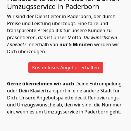
Umzugsservice in Paderborn
Wir sind der Dienstleiter in Paderborn, der durch
Preise und Leistung überzeugt. Eine faire und
transparente Preispolitik für unsere Kunden zu
präsentieren, das ist unser Motto.
Du wünschst ein
Angebot?
Innerhalb von
nur 5 Minuten
werden wir
Dich überzeugen.
Kostenloses Angebot erhalten
Gerne übernehmen wir auch
Deine Entrümpelung
oder Dein Klaviertransport in eine andere Stadt für
Dich. Unsere Angebotspalette deckt Renovierungs-
und Umzugswünsche ab, den wir sind, die Nummer
ein, wenn es um Umzugsservice in Paderborn geht.