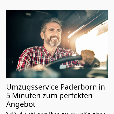
Umzugsservice Paderborn in
5 Minuten zum perfekten
Angebot
Seit 8 Jahren ist unser, Umzugsservice in
Paderborn