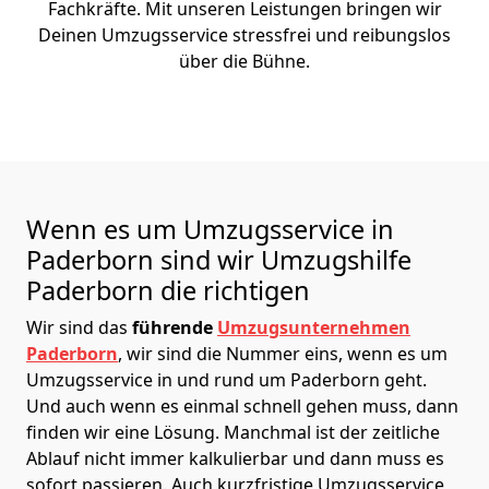
Fachkräfte. Mit unseren Leistungen bringen wir
Deinen Umzugsservice stressfrei und reibungslos
über die Bühne.
Wenn es um Umzugsservice in
Paderborn sind wir Umzugshilfe
Paderborn die richtigen
Wir sind das
führende
Umzugsunternehmen
Paderborn
, wir sind die Nummer eins, wenn es um
Umzugsservice in und rund um Paderborn geht.
Und auch wenn es einmal schnell gehen muss, dann
finden wir eine Lösung. Manchmal ist der zeitliche
Ablauf nicht immer kalkulierbar und dann muss es
sofort passieren. Auch kurzfristige Umzugsservice