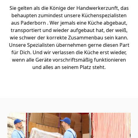
Sie gelten als die Könige der Handwerkerzunft, das
behaupten zumindest unsere Küchenspezialisten
aus Paderborn . Wer jemals eine Küche abgebaut,
transportiert und wieder aufgebaut hat, der weiß,
wie schwer der korrekte Zusammenbau sein kann.
Unsere Spezialisten übernehmen gerne diesen Part
für Dich. Und wir verlassen die Küche erst wieder,
wenn alle Geräte vorschriftsmäßig funktionieren
und alles an seinem Platz steht.