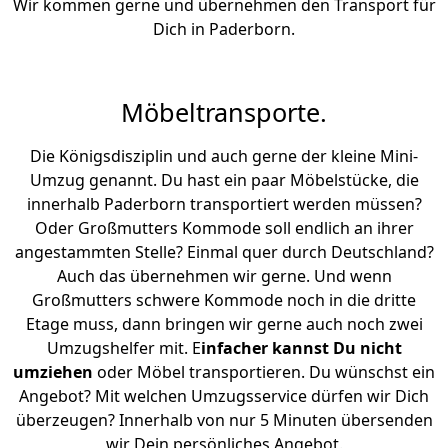
Wir kommen gerne und übernehmen den Transport für
Dich in Paderborn.
Möbeltransporte.
Die Königsdisziplin und auch gerne der kleine Mini-
Umzug genannt. Du hast ein paar Möbelstücke, die
innerhalb Paderborn transportiert werden müssen?
Oder Großmutters Kommode soll endlich an ihrer
angestammten Stelle? Einmal quer durch Deutschland?
Auch das übernehmen wir gerne. Und wenn
Großmutters schwere Kommode noch in die dritte
Etage muss, dann bringen wir gerne auch noch zwei
Umzugshelfer mit. E
infacher kannst Du nicht
umziehen
oder Möbel transportieren. Du wünschst ein
Angebot? Mit welchen Umzugsservice dürfen wir Dich
überzeugen? Innerhalb von nur 5 Minuten übersenden
wir Dein persönliches Angebot.