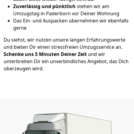
Zuverlässig und pünktlich
stehen wir am
Umzugstag in Paderborn vor Deiner Wohnung
Das Ein- und Auspacken übernehmen wir ebenfalls
gerne
Du siehst, wir nutzen unsere langen Erfahrungswerte
und bieten Dir einen stressfreien Umzugsservice an.
Schenke uns 5
Minuten Deiner Zeit
und wir
unterbreiten Dir ein unverbindliches Angebot, das Dich
überzeugen wird.